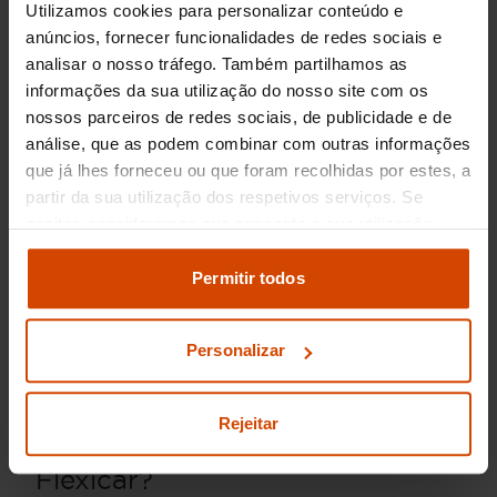
Utilizamos cookies para personalizar conteúdo e
anúncios, fornecer funcionalidades de redes sociais e
Preço dos Nissan
analisar o nosso tráfego. Também partilhamos as
informações da sua utilização do nosso site com os
usados em Lisboa
nossos parceiros de redes sociais, de publicidade e de
análise, que as podem combinar com outras informações
Se está à procura de um Nissan usado em
que já lhes forneceu ou que foram recolhidas por estes, a
Lisboa, poderá encontrar uma variedade de
partir da sua utilização dos respetivos serviços. Se
modelos a preços competitivos. Em média, um
aceitar, consideramos que consente a sua utilização.
Nissan Micra
pode custar entre 8.000€ e
Pode modificar as suas opções de consentimento e
12.000€, dependendo da quilometragem e do
alterar as suas
definições de cookies
no painel de
Permitir todos
estado do veículo. Para um
Nissan Qashqai
, os
definições e saber mais na nossa
política de
preços geralmente variam de 15.000€ a 22.000€,
enquanto um
Nissan X-Trail em Lisboa
pode
privacidade
e
cookies
.
Personalizar
estar disponível entre 20.000€ e 28.000€.
Porque comprar um Nissan
Rejeitar
usado em Lisboa com a
Flexicar?