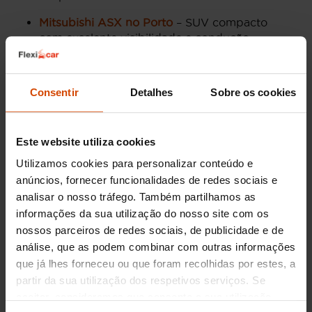
Mitsubishi ASX no Porto
– SUV compacto
com excelente visibilidade e condução
confortável.
Mitsubishi Outlander no Porto
– SUV familiar
com opção híbrida plug-in e grande
Consentir
Detalhes
Sobre os cookies
capacidade interior.
Mitsubishi Space Star no Porto
– Citadino
económico com dimensões ideais para a
Este website utiliza cookies
cidade.
Utilizamos cookies para personalizar conteúdo e
Mitsubishi Eclipse Cross no Porto
- Excelente
anúncios, fornecer funcionalidades de redes sociais e
para familias com grande capacidade.
analisar o nosso tráfego. Também partilhamos as
informações da sua utilização do nosso site com os
Motorizações da Mitsubishi no
nossos parceiros de redes sociais, de publicidade e de
análise, que as podem combinar com outras informações
Porto
que já lhes forneceu ou que foram recolhidas por estes, a
Ao considerar a compra de um Mitsubishi usado
partir da sua utilização dos respetivos serviços. Se
no Porto, é essencial conhecer as diferentes
aceitar, consideramos que consente a sua utilização.
motorizações disponíveis. A marca oferece uma