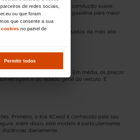
consumo de combustível e uma condução suave.
parceiros de redes sociais,
tor elétrico com um motor a gasolina para maior
neceu ou que foram
eramos que consente a sua
 cookies
no painel de
o Porto têm acesso a carros usados da mais alta
Permitir todos
no mercado de carros usados. Em média, os preços
lometragem e do estado geral do veículo. É
zões. Primeiro, o Kia XCeed é conhecido pelo seu
gura. Além disso, este modelo é particularmente
distâncias diariamente.