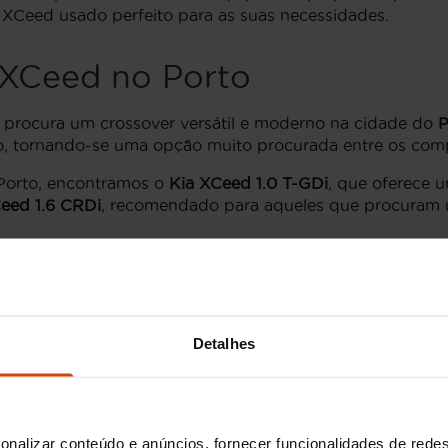
a XCeed usado perfeito para as suas necessidades.
 XCeed no Porto
 procura um crossover versátil e moderno na cidade do
P
o, tornando-se uma opção muito procurada entre os com
 Porto, encontramos o
Kia XCeed 1.0 T-GDi
, que oferece u
eed 1.6 CRDi
, recomendado para aqueles que procuram 
 favorito pela sua riqueza em tecnologia e recursos de 
ísticas melhoradas. A Flexicar tem à disposição uma sel
ponibilizados.
Detalhes
orto
sponíveis no
Porto
, existem opções para diferentes nece
ndução urbana, e o mais potente
1.4 T-GDi
, que oferece u
onalizar conteúdo e anúncios, fornecer funcionalidades de redes