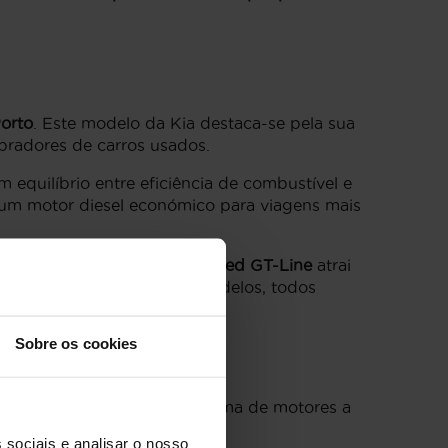
orto
. Este modelo da Kia destaca-se pela sua
pradores de carros usados.
m equilíbrio entre eficiência de combustível e
um motor diesel económico para viagens mais
conforto, enquanto o
Kia XCeed GT-Line
atrai
eção de confiança destes modelos, todos
Sobre os cookies
ssidades e preferências. A gama de motores a
ma condução mais dinâmica.
 sociais e analisar o nosso