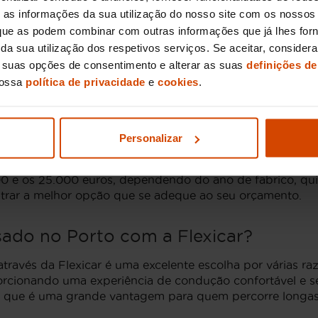
vel em várias potências, proporcionando um excelente 
as informações da sua utilização do nosso site com os nossos 
ga com a motorização
Plug-in Hybrid
, que combina um mo
, que as podem combinar com outras informações que já lhes for
ir da sua utilização dos respetivos serviços. Se aceitar, consid
s suas opções de consentimento e alterar as suas
definições de
o por especialistas, garantindo que os nossos clientes n
nossa
política de privacidade
e
cookies
.
s desejados.
dos no Porto
Personalizar
ão do Porto, encontrará uma ampla variedade de preços 
0 e os 25.000 euros, dependendo do ano de fabrico, qui
ntrar a melhor opção que se adeque ao seu orçamento.
ado no Porto com a Flexicar?
ravés da Flexicar é uma excelente escolha por várias ra
orcionando uma experiência de condução confortável e se
o que é uma grande vantagem para quem percorre longas 