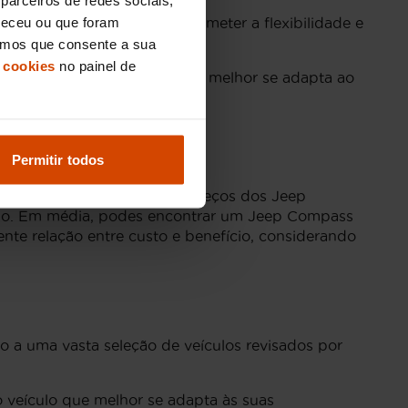
neceu ou que foram
gada ecológica sem comprometer a flexibilidade e
 em modo elétrico.
eramos que consente a sua
 cookies
no painel de
encontrar o Jeep Compass que melhor se adapta ao
Permitir todos
satilidade. No Porto, os preços dos Jeep
ulo. Em média, podes encontrar um Jeep Compass
te relação entre custo e benefício, considerando
o a uma vasta seleção de veículos revisados por
.
 veículo que melhor se adapta às suas