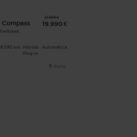
21.990 €
Compass
19.990 €
 Trailhawk
88.590 km
Híbrido
Automática
Plug-in
Porto