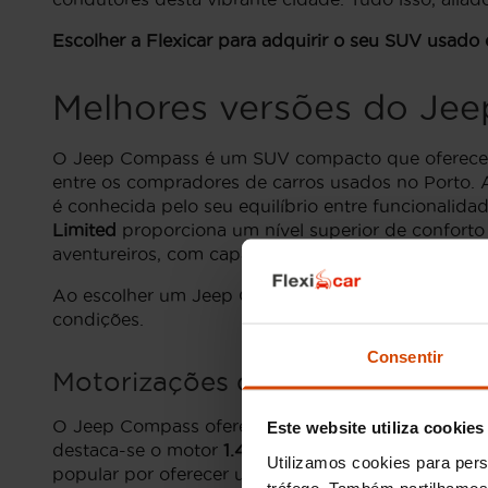
Escolher a Flexicar para adquirir o seu SUV usado
Melhores versões do Je
O Jeep Compass é um SUV compacto que oferece um
entre os compradores de carros usados no Porto. 
é conhecida pelo seu equilíbrio entre funcionalidad
Limited
proporciona um nível superior de conforto 
aventureiros, com capacidades off-road excepciona
Ao escolher um Jeep Compass usado na Flexicar, p
condições.
Consentir
Motorizações da Jeep Compass 
O Jeep Compass oferece várias motorizações para s
Este website utiliza cookies
destaca-se o motor
1.4 MultiAir
, que combina efic
Utilizamos cookies para pers
popular por oferecer um excelente equilíbrio entr
tráfego. Também partilhamos 