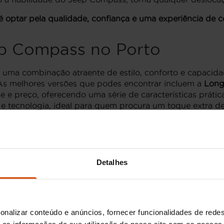
 é optar pela qualidade, confiança e uma experiência de
ep Compass no Porto
a combinação atraente de estilo, conforto e capacidad
As melhores versões que podes encontrar incluem a
Long
e e preço, oferecendo uma série de características prática
e tecnologia, ideal para quem procura um toque extra de 
is.
odes ter a certeza de encontrar uma seleção de confianç
Detalhes
no Porto
e adaptar a diferentes necessidades e preferências dos 
iência com uma performance suave. Para aqueles que pre
onalizar conteúdo e anúncios, fornecer funcionalidades de redes
e potência e economia de combustível.
as informações da sua utilização do nosso site com os nossos 