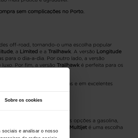
 compra sem complicações no Porto.
es off-road, tornando-o uma escolha popular
itude
, a
Limited
e a
Trailhawk
. A versão
Longitude
s para o dia-a-dia. Por outro lado, a versão
luxo. Por fim, a versão
Trailhawk
é perfeita para os
a, com viaturas inspecionadas e em excelentes
Sobre os cookies
condutores no Porto. Entre as opções a gasolina,
ferem um motor diesel, o
2.0 Multijet
é uma escolha
 sociais e analisar o nosso
parceiros de redes sociais,