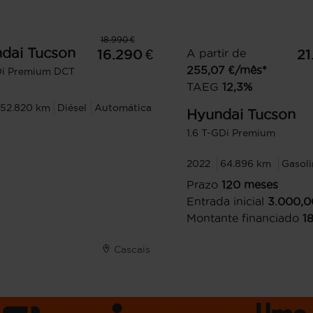
18.990 €
dai
Tucson
16.290 €
A partir de
21
255,07
€/mês*
Di Premium DCT
TAEG
12,3
%
152.820 km
Diésel
Automática
Hyundai
Tucson
1.6 T-GDi Premium
2022
64.896 km
Gasoli
Prazo
120
meses
Entrada inicial
3.000,0
Montante financiado
1
Cascais