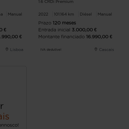
1.6 CRDi Premium
na
Manual
2022
101.164 km
Diésel
Manual
Prazo
120
meses
0
€
Entrada inicial
3.000,00
€
5.990,00
€
Montante financiado
16.990,00
€
Lisboa
Cascais
IVA dedutível
r
is
onnosco!