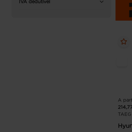
IVA dedutível
A part
214,7
TAEG
Hyun