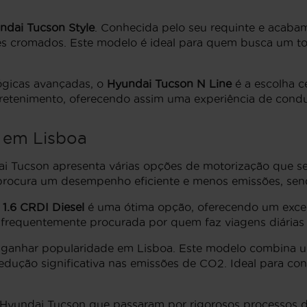
ndai Tucson Style
. Conhecida pelo seu requinte e acabam
hes cromados. Este modelo é ideal para quem busca um to
ógicas avançadas, o
Hyundai Tucson N Line
é a escolha c
retenimento, oferecendo assim uma experiência de condu
 em Lisboa
i Tucson apresenta várias opções de motorização que s
 procura um desempenho eficiente e menos emissões, sen
 1.6 CRDI Diesel
é uma ótima opção, oferecendo um exce
é frequentemente procurada por quem faz viagens diárias 
 ganhar popularidade em Lisboa. Este modelo combina u
ução significativa nas emissões de CO2. Ideal para con
e Hyundai Tucson que passaram por rigorosos processos 