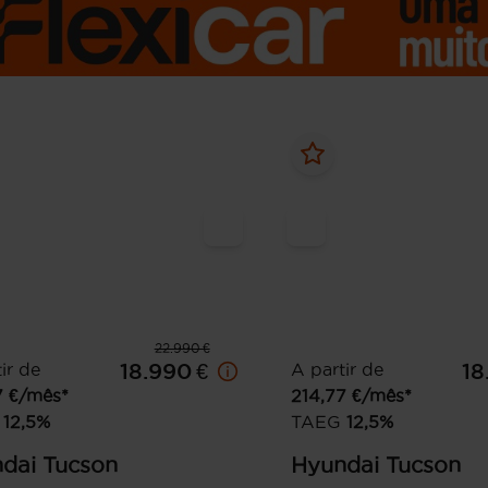
22.990 €
ir de
18.990 €
A partir de
18
7
€/mês*
214,77
€/mês*
12,5
%
TAEG
12,5
%
dai
Tucson
Hyundai
Tucson