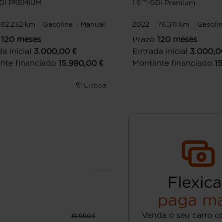
GDI PREMIUM
1.6 T-GDi Premium
82.232 km
Gasolina
Manual
2022
76.311 km
Gasoli
120
meses
Prazo
120
meses
a inicial
3.000,00
€
Entrada inicial
3.000,0
nte financiado
15.990,00
€
Montante financiado
1
Lisboa
Flexica
paga ma
Venda o seu carro c
18.990 €