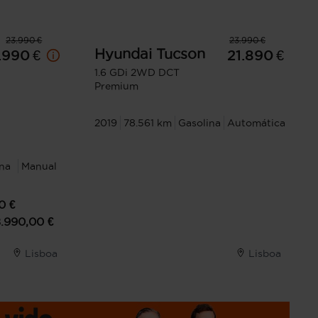
23.990 €
23.990 €
Hyundai
Tucson
.990 €
21.890 €
1.6 GDi 2WD DCT
Premium
2019
78.561 km
Gasolina
Automática
na
Manual
0
€
8.990,00
€
Lisboa
Lisboa