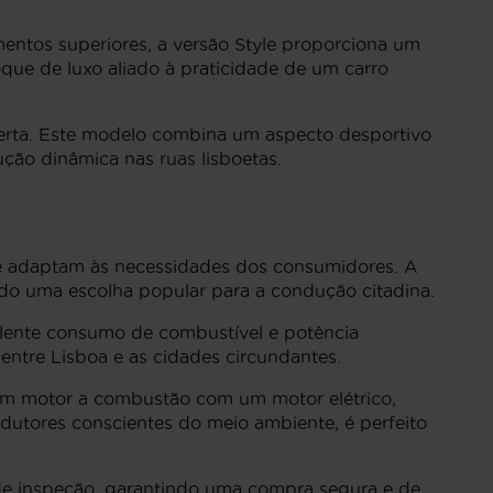
entos superiores, a versão Style proporciona um
que de luxo aliado à praticidade de um carro
erta. Este modelo combina um aspecto desportivo
ção dinâmica nas ruas lisboetas.
e adaptam às necessidades dos consumidores. A
do uma escolha popular para a condução citadina.
lente consumo de combustível e potência
entre Lisboa e as cidades circundantes.
m motor a combustão com um motor elétrico,
dutores conscientes do meio ambiente, é perfeito
de inspeção, garantindo uma compra segura e de