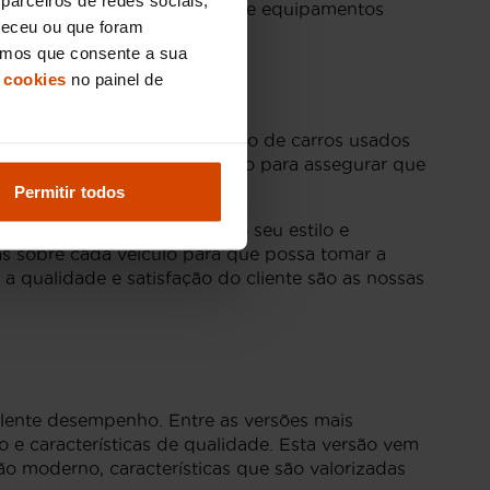
ongas. Com um design moderno e equipamentos
neceu ou que foram
eramos que consente a sua
 cookies
no painel de
nossa experiência no mercado de carros usados
 é rigorosamente inspecionado para assegurar que
Permitir todos
odelo que mais se adapta ao seu estilo e
as sobre cada veículo para que possa tomar a
a qualidade e satisfação do cliente são as nossas
lente desempenho. Entre as versões mais
o e características de qualidade. Esta versão vem
o moderno, características que são valorizadas