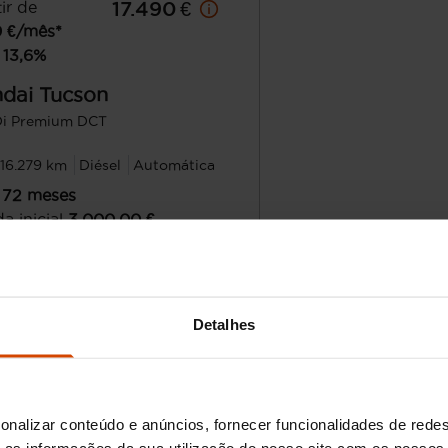
ir de
17.490 €
9
€/mês*
13,6
%
dai
Tucson
Di Premium DCT
116.279 km
Diésel
Automática
72
meses
a inicial
3.000,00
€
nte financiado
14.490,00
€
Avaliação grat
Lisboa
Detalhes
son usado em Lisboa
onalizar conteúdo e anúncios, fornecer funcionalidades de redes
, conforto e desempenho, o Hyundai Tucson é uma excel
as informações da sua utilização do nosso site com os nossos 