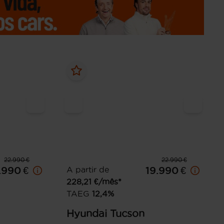
22.990 €
22.990 €
.990 €
A partir de
19.990 €
228,21
€/mês*
TAEG
12,4
%
Hyundai
Tucson