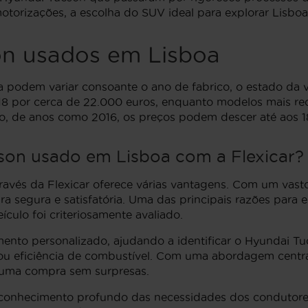
orizações, a escolha do SUV ideal para explorar Lisboa é
on usados em Lisboa
dem variar consoante o ano de fabrico, o estado da viat
18 por cerca de 22.000 euros, enquanto modelos mais re
, de anos como 2016, os preços podem descer até aos 1
on usado em Lisboa com a Flexicar?
avés da Flexicar oferece várias vantagens. Com um vast
 segura e satisfatória. Uma das principais razões para e
culo foi criteriosamente avaliado.
mento personalizado, ajudando a identificar o Hyundai 
ou eficiência de combustível. Com uma abordagem centra
 uma compra sem surpresas.
 conhecimento profundo das necessidades dos condutores 