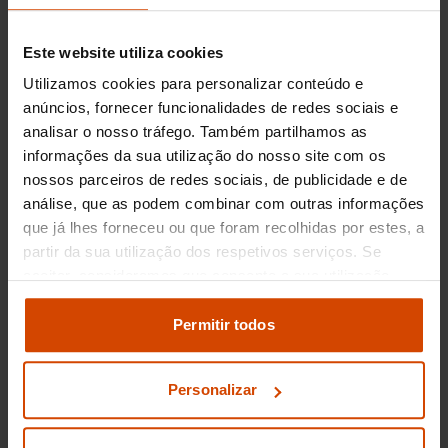
graças à sua notável economia de combustível.
A Flexicar oferece uma variedade de Hyundai
Este website utiliza cookies
i30 com estas motorizações cuidadosamente
Utilizamos cookies para personalizar conteúdo e
inspecionadas, garantindo aos seus clientes uma
escolha segura e de qualidade para suas
anúncios, fornecer funcionalidades de redes sociais e
necessidades de mobilidade no Porto.
analisar o nosso tráfego. Também partilhamos as
informações da sua utilização do nosso site com os
nossos parceiros de redes sociais, de publicidade e de
Preço dos Hyundai i30
análise, que as podem combinar com outras informações
usados em Porto
que já lhes forneceu ou que foram recolhidas por estes, a
partir da sua utilização dos respetivos serviços. Se
O Hyundai i30 é uma escolha popular entre os
aceitar, consideramos que consente a sua utilização.
consumidores que procuram um carro
Pode modificar as suas opções de consentimento e
compacto e eficiente. No mercado de
alterar as suas
definições de cookies
no painel de
Permitir todos
automóveis usados em Porto, os preços para um
definições e saber mais na nossa
política de
Hyundai i30 podem variar dependendo do ano
privacidade
e
cookies
.
de fabrico, quilometragem e estado geral do
Personalizar
veículo. Em média, pode-se encontrar um
Hyundai i30 usado com preços a partir dos