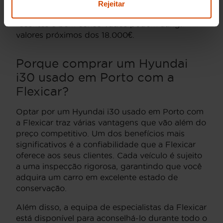
12.000€ para modelos mais antigos com maior
Rejeitar
quilometragem, enquanto modelos mais
recentes e bem conservados podem atingir
valores próximos dos 18.000€.
Porque comprar um Hyundai
i30 usado em Porto com a
Flexicar?
Optar por um Hyundai i30 usado em Porto com
a Flexicar traz várias vantagens que vão além do
preço competitivo. Um dos benefícios mais
significativos é a confiabilidade que a Flexicar
oferece aos seus clientes. Cada veículo é sujeito
a uma inspecção rigorosa, garantindo que você
adquira um carro em excelente estado de
conservação.
Além disso, a equipa de especialistas da Flexicar
está disponível para aconselhá-lo durante todo o