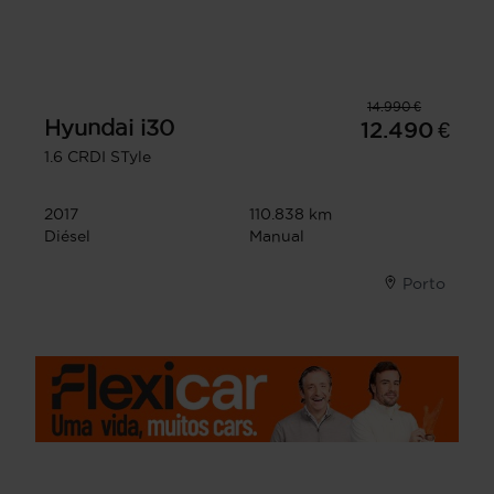
14.990 €
Hyundai
i30
12.490 €
1.6 CRDI STyle
2017
110.838 km
Diésel
Manual
Porto