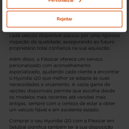
Personalizar
Comprar um Hyundai i20 usado em Setúbal
através da Flexicar é uma decisão inteligente por
Rejeitar
várias razões. Primeiro, a Flexicar possui uma
extensa experiência no mercado, garantindo que
cada veículo disponível passou por uma rigorosa
inspeção de qualidade, assegurando ao futuro
proprietário total confiança na sua aquisição.
Além disso, a Flexicar oferece um serviço
personalizado com aconselhamento
especializado, ajudando cada cliente a encontrar
o Hyundai i20 que melhor se adapta às suas
necessidades e orçamento. A vasta gama de
opções disponíveis permite que escolha desde
os modelos mais recentes até versões mais
antigas, sempre com a certeza de estar a obter
um veículo fiável e em excelente estado.
Comprar o seu Hyundai i20 com a Flexicar em
Setúbal significa também ter à sua disposição