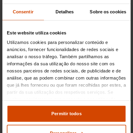
Consentir
Detalhes
Sobre os cookies
O Hyundai i20 é uma escolha popular entre os
consumidores que procuram um carro
compacto, eficiente e prático. Em Setúbal, o
mercado de carros usados oferece uma ampla
Este website utiliza cookies
gama de opções para aqueles interessados em
Utilizamos cookies para personalizar conteúdo e
adquirir um Hyundai i20. O preço de um
anúncios, fornecer funcionalidades de redes sociais e
Hyundai i20 em segunda mão pode variar
analisar o nosso tráfego. Também partilhamos as
dependendo do ano de fabricação,
informações da sua utilização do nosso site com os
quilometragem e estado geral do veículo. Em
nossos parceiros de redes sociais, de publicidade e de
média, os preços dos Hyundai i20 usados em
análise, que as podem combinar com outras informações
Setúbal situam-se entre os 10.000€ e os 15.000€,
oferecendo uma excelente relação
que já lhes forneceu ou que foram recolhidas por estes, a
qualidade/preço para quem procura um carro
partir da sua utilização dos respetivos serviços. Se
com boas prestações.
aceitar, consideramos que consente a sua utilização.
Pode modificar as suas opções de consentimento e
Porque comprar um Hyundai
alterar as suas
definições de cookies
no painel de
Permitir todos
definições e saber mais na nossa
política de
i20 usado em Setúbal com a
privacidade
e
cookies
.
Flexicar?