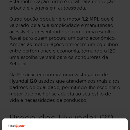
Esta motorização turbo é ideal para condução
urbana e viagens em autoestrada.
Outra opção popular é o motor
1.2 MPI
, que é
valorado pela sua simplicidade e manutenção
acessível, apresentando-se como uma escolha
fiável para quem procura um carro económico.
Ambas as motorizações oferecem um equilíbrio
entre performance e economia, tornando o i20
uma escolha versátil para os condutores de
Setúbal.
Na Flexicar, encontrará uma vasta gama de
Hyundai i20
usados que atendem aos mais altos
padrões de qualidade, permitindo-lhe escolher o
motor que melhor se adapta ao seu estilo de
vida e necessidades de condução.
Preço dos Hyundai i20
usados em Setúbal