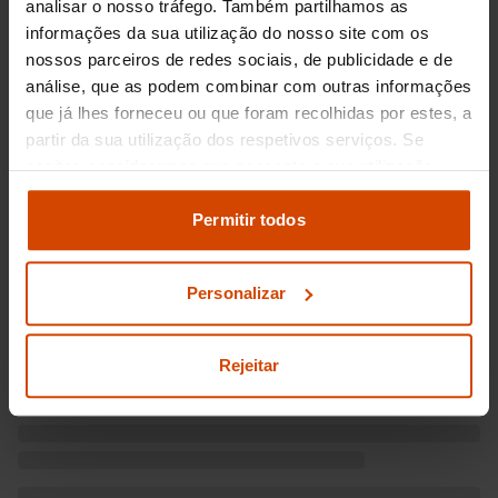
analisar o nosso tráfego. Também partilhamos as
informações da sua utilização do nosso site com os
nossos parceiros de redes sociais, de publicidade e de
análise, que as podem combinar com outras informações
que já lhes forneceu ou que foram recolhidas por estes, a
partir da sua utilização dos respetivos serviços. Se
aceitar, consideramos que consente a sua utilização.
Pode modificar as suas opções de consentimento e
alterar as suas
definições de cookies
no painel de
Permitir todos
definições e saber mais na nossa
política de
privacidade
e
cookies
.
Personalizar
Rejeitar