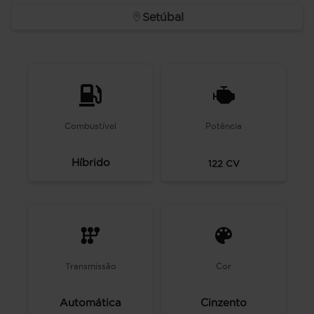
Setúbal
Combustível
Potência
Híbrido
122
CV
Transmissão
Cor
Automática
Cinzento