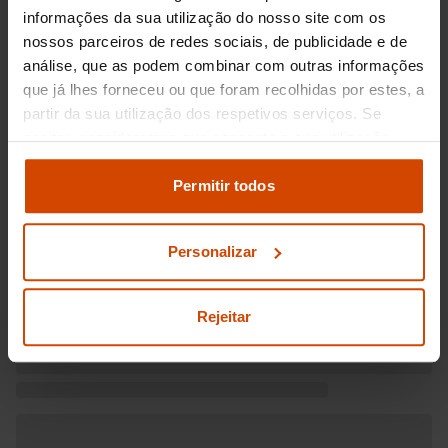
informações da sua utilização do nosso site com os
nossos parceiros de redes sociais, de publicidade e de
análise, que as podem combinar com outras informações
que já lhes forneceu ou que foram recolhidas por estes, a
partir da sua utilização dos respetivos serviços. Se
aceitar, consideramos que consente a sua utilização.
Pode modificar as suas opções de consentimento e
alterar as suas
definições de cookies
no painel de
Permitir todos
definições e saber mais na nossa
política de
privacidade
e
cookies
.
Personalizar
Rejeitar