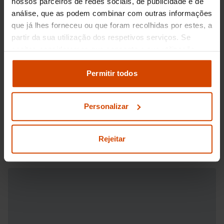
nossos parceiros de redes sociais, de publicidade e de
análise, que as podem combinar com outras informações
que já lhes forneceu ou que foram recolhidas por estes, a
partir da sua utilização dos respetivos serviços. Se
aceitar, consideramos que consente a sua utilização.
Pode modificar as suas opções de consentimento e
alterar as suas
definições de cookies
no painel de
Permitir todos
definições e saber mais na nossa
política de
privacidade
e
cookies
.
Personalizar
Rejeitar