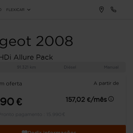
O
FLEXICAR
geot
2008
eHDi Allure Pack
91.321 km
Diésel
Manual
A partir de
m oferta
690 €
157,02 €/mês
Pronto pagamento :
15.990 €
Pedir informações