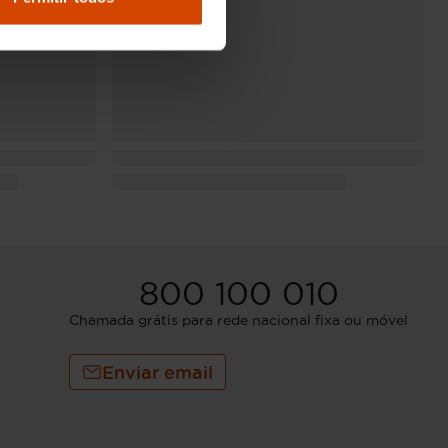
800 100 010
Chamada grátis para rede nacional fixa ou móvel
Enviar email