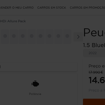
VENDER O MEU CARRO
CARROS EM STOCK
CARROS EM PROMOÇÃ
eHDi Allure Pack
Peu
1.5 Blu
2022
Preço e
l
17.990 €
14.
Preço a 
Potência