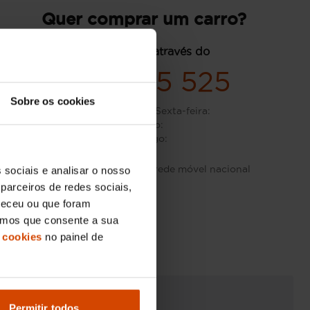
Quer comprar um carro?
contacte-nos através do
939 965 525
Sobre os cookies
Segunda-feira - Sexta-feira
:
Sábado
:
Domingo
:
Custo de chamada para rede móvel nacional
 sociais e analisar o nosso
parceiros de redes sociais,
neceu ou que foram
eramos que consente a sua
 cookies
no painel de
Permitir todos