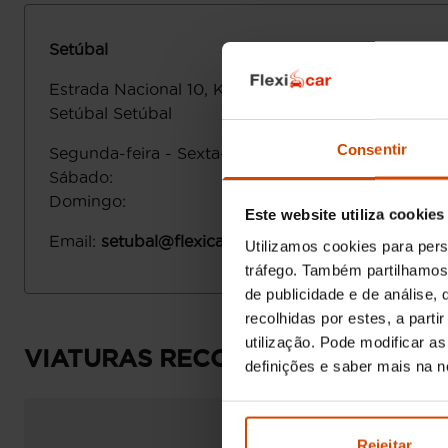
Setúbal
Estrada Nacional 10, Km 42
2910-845
Setúbal
Setúbal
Consentir
Segunda-feira - Sexta-feira
:
Sábado
:
Domingo
:
Este website utiliza cookies
Email
:
setubal@flexicar.pt
Utilizamos cookies para pers
tráfego. Também partilhamos 
de publicidade e de análise
recolhidas por estes, a part
utilização. Pode modificar a
VIATURAS RECOMENDADAS
definições e saber mais na 
Rejeitar