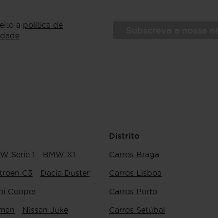
ceito a
política de
Subscreva a nossa n
idade
Distrito
W Serie 1
BMW X1
Carros Braga
troen C3
Dacia Duster
Carros Lisboa
ni Cooper
Carros Porto
yman
Nissan Juke
Carros Setúbal