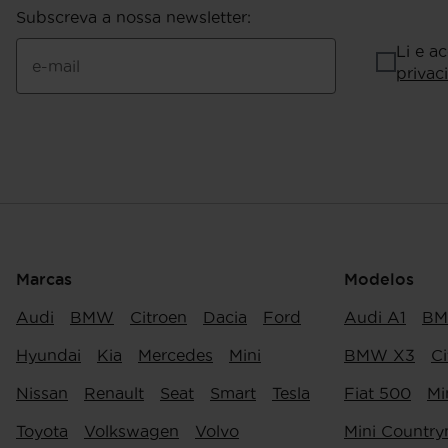
Subscreva a nossa newsletter
:
Li e a
e-mail
privac
Marcas
Modelos
Audi
BMW
Citroen
Dacia
Ford
Audi A1
BM
Hyundai
Kia
Mercedes
Mini
BMW X3
Ci
Nissan
Renault
Seat
Smart
Tesla
Fiat 500
Mi
Toyota
Volkswagen
Volvo
Mini Countr