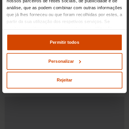
nossos parceiros de redes sociais, de publicidade e de
análise, que as podem combinar com outras informações
que já lhes forneceu ou que foram recolhidas por estes, a
partir da sua utilização dos respetivos serviços. Se
aceitar, consideramos que consente a sua utilização.
Pode modificar as suas opções de consentimento e
alterar as suas
definições de cookies
no painel de
Permitir todos
definições e saber mais na nossa
política de
privacidade
e
cookies
.
Personalizar
Rejeitar