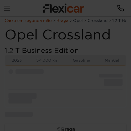
Carro em segunda mão
Braga
Opel
Crossland
1.2 T Bus
Opel
Crossland
1.2 T Business Edition
2023
54.000 km
Gasolina
Manual
Braga