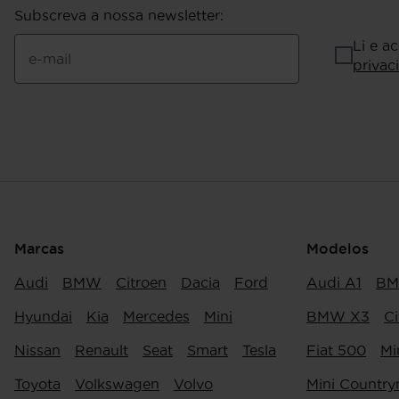
Subscreva a nossa newsletter
:
Li e a
e-mail
privac
Marcas
Modelos
Audi
BMW
Citroen
Dacia
Ford
Audi A1
BM
Hyundai
Kia
Mercedes
Mini
BMW X3
Ci
Nissan
Renault
Seat
Smart
Tesla
Fiat 500
Mi
Toyota
Volkswagen
Volvo
Mini Countr