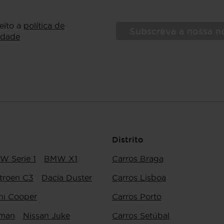
ceito a
política de
Subscreva a nossa n
idade
Distrito
W Serie 1
BMW X1
Carros Braga
troen C3
Dacia Duster
Carros Lisboa
ni Cooper
Carros Porto
yman
Nissan Juke
Carros Setúbal