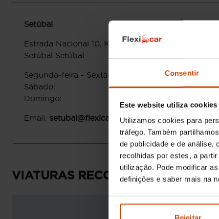
Setúbal
Estrada Nacional 10, Km 42
2910-845
Setúbal
Setúbal
Consentir
Segunda-feira - Sexta-feira
:
Sábado
:
Domingo
:
Este website utiliza cookies
Email
:
setubal@flexicar.pt
Utilizamos cookies para pers
tráfego. Também partilhamos 
de publicidade e de análise
recolhidas por estes, a part
utilização. Pode modificar a
VIATURAS RECOMENDADAS
definições e saber mais na 
Rejeitar