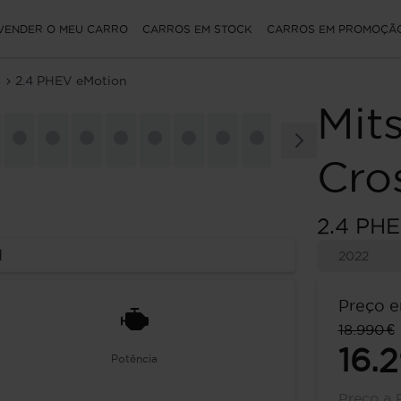
VENDER O MEU CARRO
CARROS EM STOCK
CARROS EM PROMOÇÃ
s
2.4 PHEV eMotion
Mit
Cro
2.4 PH
l
2022
Preço e
18.990 €
16.
Potência
Preço a 