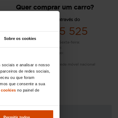
Quer comprar um carro?
contacte-nos através do
939 965 525
Sobre os cookies
Segunda-feira - Sexta-feira
:
Sábado
:
Domingo
:
Custo de chamada para rede móvel nacional
 sociais e analisar o nosso
parceiros de redes sociais,
neceu ou que foram
eramos que consente a sua
 cookies
no painel de
Permitir todos