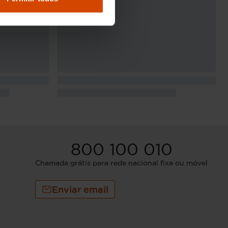
800 100 010
Chamada grátis para rede nacional fixa ou móvel
Enviar email