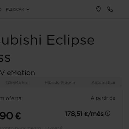
O
FLEXICAR
subishi
Eclipse
ss
EV eMotion
125.645 km
Híbrido Plug-in
Automática
A partir de
m oferta
290 €
178,51 €/mês
Pronto pagamento :
17.490 €