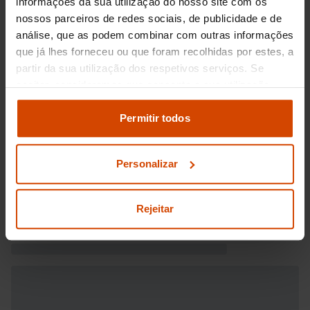
informações da sua utilização do nosso site com os
nossos parceiros de redes sociais, de publicidade e de
análise, que as podem combinar com outras informações
que já lhes forneceu ou que foram recolhidas por estes, a
partir da sua utilização dos respetivos serviços. Se
aceitar, consideramos que consente a sua utilização.
Pode modificar as suas opções de consentimento e
alterar as suas
definições de cookies
no painel de
Permitir todos
definições e saber mais na nossa
política de
privacidade
e
cookies
.
Personalizar
Rejeitar