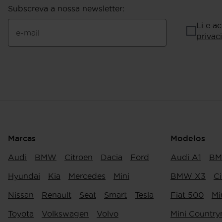
Subscreva a nossa newsletter
:
Li e a
e-mail
privac
Marcas
Modelos
Audi
BMW
Citroen
Dacia
Ford
Audi A1
BM
Hyundai
Kia
Mercedes
Mini
BMW X3
Ci
Nissan
Renault
Seat
Smart
Tesla
Fiat 500
Mi
Toyota
Volkswagen
Volvo
Mini Countr