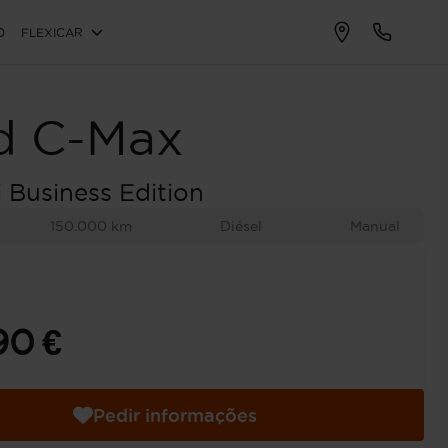
O
FLEXICAR
d
C-Max
i Business Edition
150.000 km
Diésel
Manual
90 €
Pedir informações