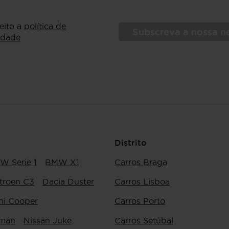
ceito a
política de
Subscreva a nossa n
idade
Distrito
W Serie 1
BMW X1
Carros Braga
troen C3
Dacia Duster
Carros Lisboa
ni Cooper
Carros Porto
yman
Nissan Juke
Carros Setúbal