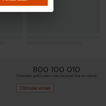
800 100 010
Chamada grátis para rede nacional fixa ou móvel
Enviar email