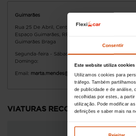
Guimarães
Rua 25 De Abril, Centro comercial
Espaço Guimarães, RP02
4835-400
Guimarães
Braga
Consentir
Segunda-feira - Sábado
:
Domingo
:
Este website utiliza cookies
Email
:
marta.mendes@flexicar.pt
Utilizamos cookies para pers
tráfego. Também partilhamos 
de publicidade e de análise
recolhidas por estes, a part
utilização. Pode modificar a
VIATURAS RECOMENDADAS
definições e saber mais na 
Rejeitar