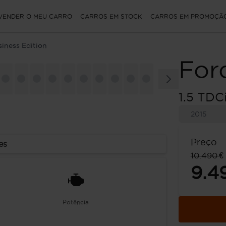
VENDER O MEU CARRO
CARROS EM STOCK
CARROS EM PROMOÇÃ
siness Edition
For
1.5 TDC
2015
Preço
es
10.490 €
9.4
Potência