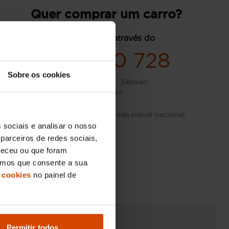
Quer comprar um carro?
contacte-nos através do
936 520 728
Sobre os cookies
Segunda-feira - Sábado
:
Domingo
:
Custo de chamada para rede móvel nacional
 sociais e analisar o nosso
parceiros de redes sociais,
neceu ou que foram
eramos que consente a sua
 cookies
no painel de
Permitir todos